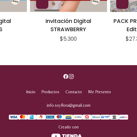
gital
Invitación Digital
PACK PRE
S
STRAWBERRY
Edi
$5.300
$27.
Inicio
Productos
Contacto
Me Presento
info.soyflora@gmail.com
Creado con