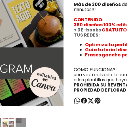
Más de 300 diseños
de
minutos!!!
CONTENIDO:
380 diseños 100% edit
+ 3 E-books
GRATUITO
TUS REDES:
Optimiza tu perf
Guía tutorial dis
Frases gancho p
COMO FUNCIONA?!
una vez realizada la co
a las plantillas que haya
PROHIBIDA SU REVENTA
PROPIEDAD DE FLORA