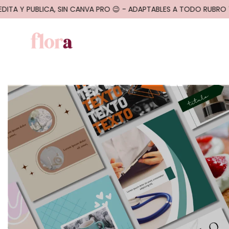
ITA Y PUBLICA, SIN CANVA PRO 😉 - ADAPTABLES A TODO RUBRO 💣