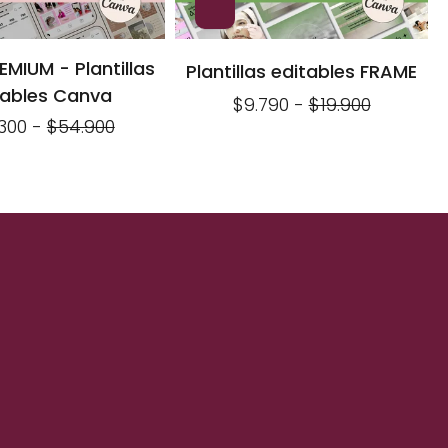
MIUM - Plantillas
Plantillas editables FRAME
tables Canva
$9.790
-
$19.900
300
-
$54.900