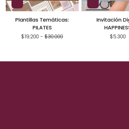
Plantillas Temáticas:
Invitación Di
PILATES
HAPPINES
$19.200
-
$30.000
$5.300