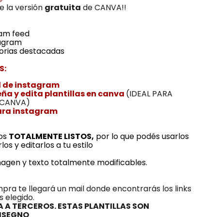
e la versión
gratuita
de CANVA!!
ram feed
tagram
torias destacadas
S:
il de instagram
eña y edita plantillas en canva
(IDEAL PARA
 CANVA)
ara instagram
tos
TOTALMENTE LISTOS,
por lo que podés usarlos
os y editarlos a tu estilo
imagen y texto totalmente modificables.
mpra te llegará un mail donde encontrarás los links
s elegido.
 A TERCEROS. ESTAS PLANTILLAS SON
DISEGNO