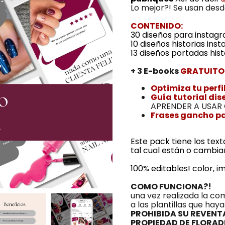
Lo mejor?! Se usan desd
CONTENIDO:
30 diseños para instag
10 diseños historias ins
13 diseños portadas his
+ 3 E-books
GRATUITO
Optimiza tu perf
Guía tutorial dis
APRENDER A USAR
Frases gancho p
Este pack tiene los tex
tal cual están o cambiarl
100% editables! color, 
COMO FUNCIONA?!
una vez realizada la co
a las plantillas que haya
PROHIBIDA SU REVENTA
PROPIEDAD DE FLORA