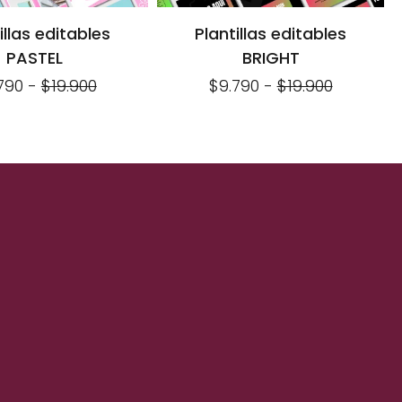
illas editables
Plantillas editables
PASTEL
BRIGHT
790
-
$19.900
$9.790
-
$19.900