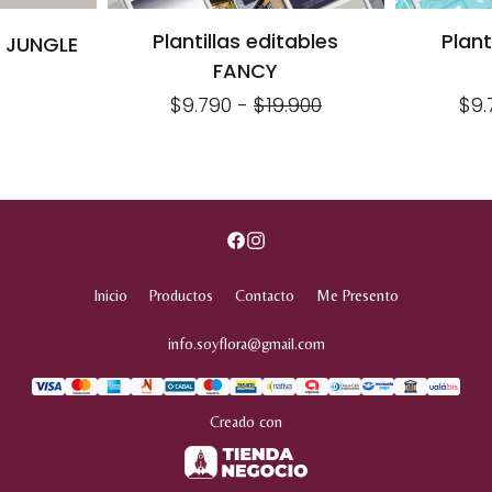
Plantillas editables
Plant
al JUNGLE
FANCY
$9.790
-
$19.900
$9.
Inicio
Productos
Contacto
Me Presento
info.soyflora@gmail.com
Creado con